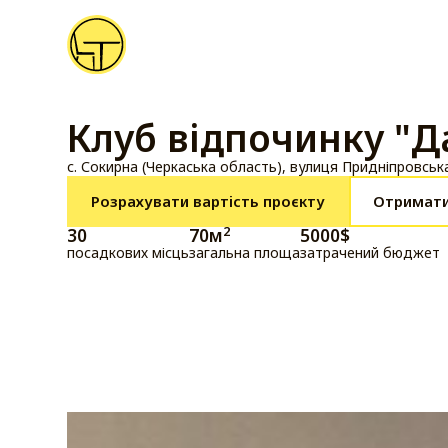
Клуб відпочинку "Д
с. Сокирна (Черкаська область), вулиця Придніпровська
Розрахувати вартість проєкту
Отримати
2
30
70
м
5000
$
посадкових місць
загальна площа
затрачений бюджет