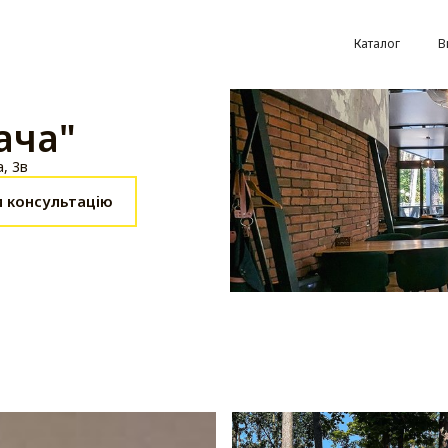
Каталог
В
ача"
, 3в
 консультацію