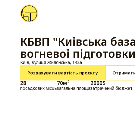
КБВП "Київська баз
вогневої підготовки
Київ, вулиця Жилянська, 142а
Розрахувати вартість проєкту
Отримати
2
28
70
м
2000
$
посадкових місць
загальна площа
затрачений бюджет