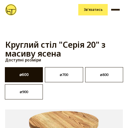
Зв'язатись
Круглий стіл "Серія 20" з
масиву ясена
Доступні розміри
⌀700
⌀800
⌀600
⌀900