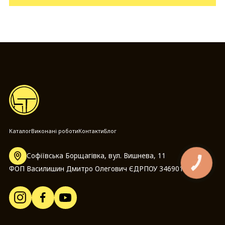
Каталог
Виконані роботи
Контакти
Блог
Софіївська Борщагівка, вул. Вишнева, 11
КНОПКА
ЗВ'ЯЗКУ
ФОП Василишин Дмитро Олегович ЄДРПОУ 3469014097