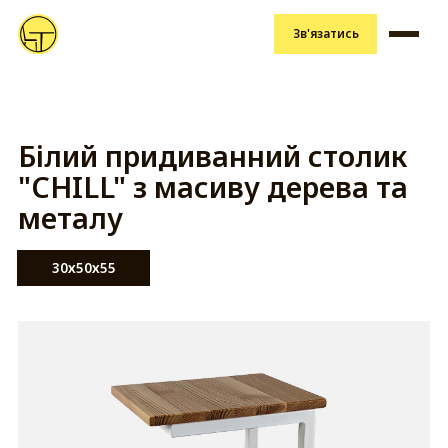
Зв'язатись
Білий придиванний столик
"CHILL" з масиву дерева та
металу
30х50х55