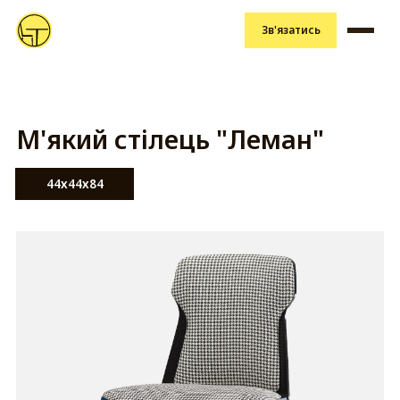
Зв'язатись
М'який стілець "Леман"
44х44х84