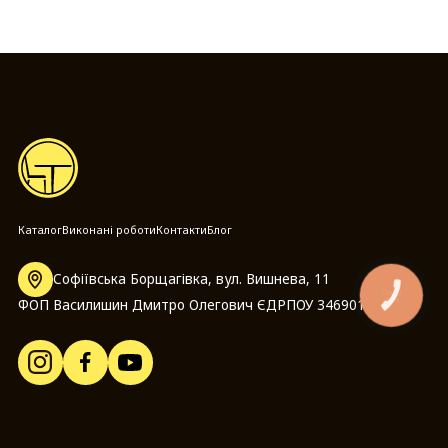
Каталог
Виконані роботи
Контакти
Блог
Софіївська Борщагівка, вул. Вишнева, 11
КНОПКА
ФОП Василишин Дмитро Олегович ЄДРПОУ 3469014097
ЗВ'ЯЗКУ