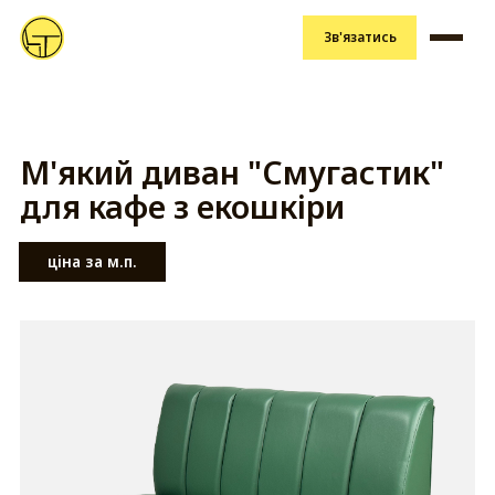
Зв'язатись
М'який диван "Смугастик"
для кафе з екошкіри
ціна за м.п.