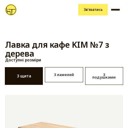
Зв'язатись
Лавка для кафе KIM №7 з
дерева
Доступні розміри
З ламелей
З
З щита
подушками