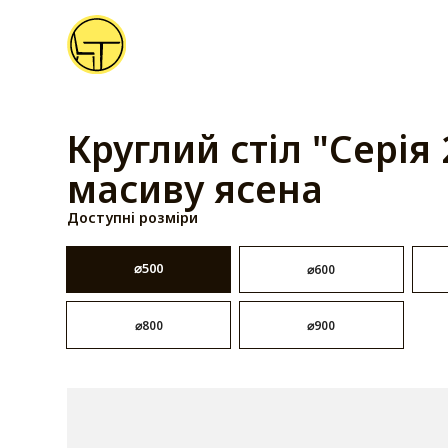
Круглий стіл "Серія 
масиву ясена
Доступні розміри
⌀500
⌀600
⌀800
⌀900
від 5 089 грн.