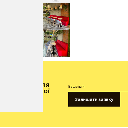
мося з вами для
 щодо вибраної