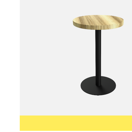
3Д модель
Зв'язатись з менеджером
Заповніть форму, ми зв’яже
більш детальної інформації
позиції