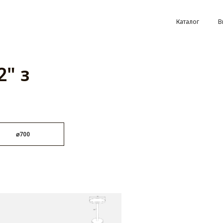
Каталог
В
2" з
⌀700