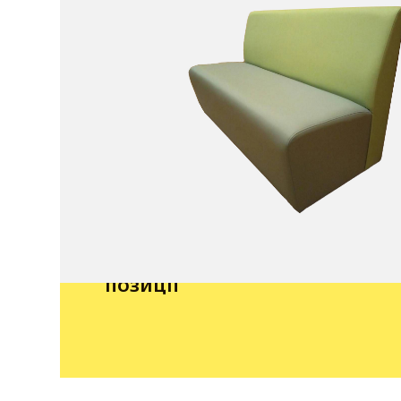
Заповніть форму, ми зв’яже
більш детальної інформації
позиції