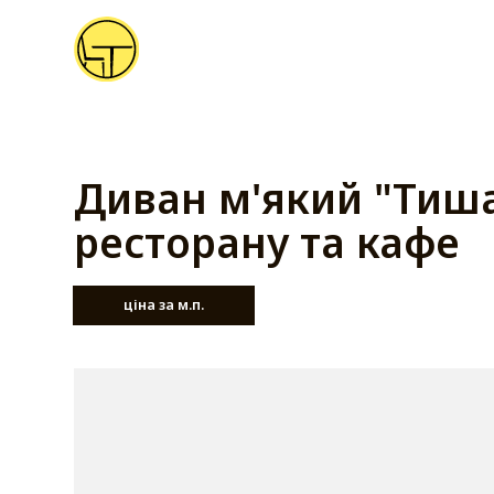
Диван м'який "Тиш
ресторану та кафе
ціна за м.п.
від 7 320 грн.
Зв'язатись з менеджером