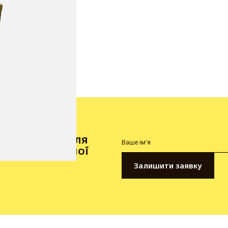
мося з вами для
 щодо вибраної