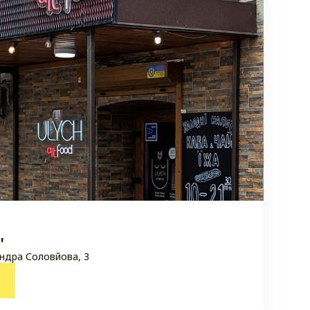
"
андра Соловйова, 3