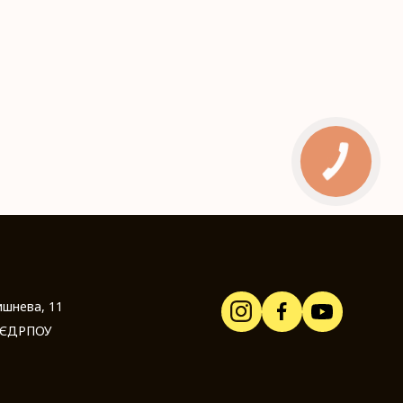
ишнева, 11
 ЄДРПОУ