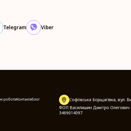
Telegram
Viber
ні роботи
Контакти
Блог
Софіївська Борщагівка, вул. В
ФОП Василишин Дмитро Олегович
3469014097