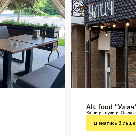
Alt food "Улич
Вінниця, вулиця Олекс
Дізнатись більше