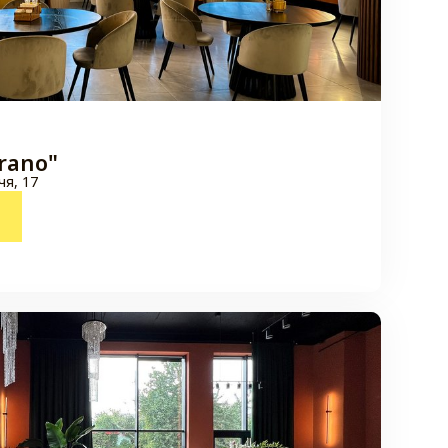
rano"
чя, 17